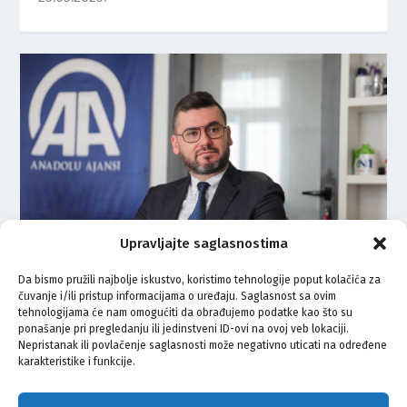
Upravljajte saglasnostima
Da bismo pružili najbolje iskustvo, koristimo tehnologije poput kolačića za
čuvanje i/ili pristup informacijama o uređaju. Saglasnost sa ovim
OMEROVIĆ: BiH na ovakve “non
tehnologijama će nam omogućiti da obrađujemo podatke kao što su
papere” mora imati snažan i
ponašanje pri pregledanju ili jedinstveni ID-ovi na ovoj veb lokaciji.
sistemski diplomatski odgovor
Nepristanak ili povlačenje saglasnosti može negativno uticati na određene
karakteristike i funkcije.
20.04.2021.