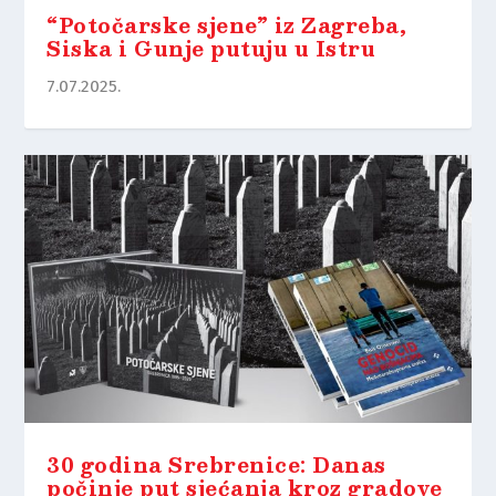
“Potočarske sjene” iz Zagreba,
Siska i Gunje putuju u Istru
7.07.2025.
30 godina Srebrenice: Danas
počinje put sjećanja kroz gradove