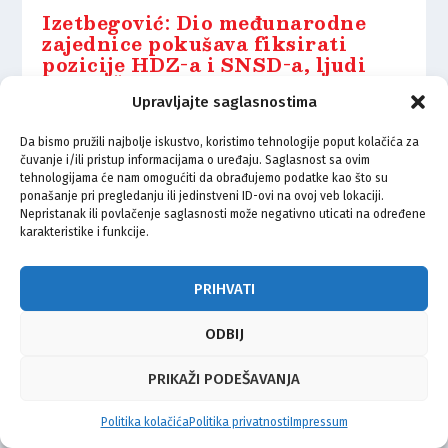
Izetbegović: Dio međunarodne
zajednice pokušava fiksirati
pozicije HDZ-a i SNSD-a, ljudi
poput Čovića i Dodika faktički
vladaju BiH
Upravljajte saglasnostima
23.04.2023.
Da bismo pružili najbolje iskustvo, koristimo tehnologije poput kolačića za
čuvanje i/ili pristup informacijama o uređaju. Saglasnost sa ovim
tehnologijama će nam omogućiti da obrađujemo podatke kao što su
ponašanje pri pregledanju ili jedinstveni ID-ovi na ovoj veb lokaciji.
Nepristanak ili povlačenje saglasnosti može negativno uticati na određene
karakteristike i funkcije.
© Vijeće bošnjačke nacionalne manjine Grada Zagreba 2026
PRIHVATI
Impressum
Kontakt
Politika privatnosti
Uvjeti korištenja
ODBIJ
PRIKAŽI PODEŠAVANJA
Politika kolačića
Politika privatnosti
Impressum