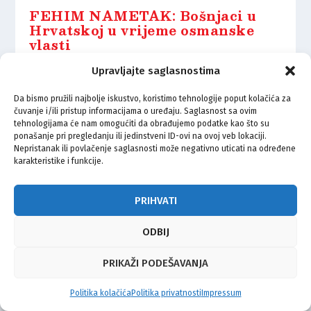
FEHIM NAMETAK: Bošnjaci u
Hrvatskoj u vrijeme osmanske
vlasti
17.04.2021.
Upravljajte saglasnostima
Da bismo pružili najbolje iskustvo, koristimo tehnologije poput kolačića za
čuvanje i/ili pristup informacijama o uređaju. Saglasnost sa ovim
tehnologijama će nam omogućiti da obrađujemo podatke kao što su
ponašanje pri pregledanju ili jedinstveni ID-ovi na ovoj veb lokaciji.
Nepristanak ili povlačenje saglasnosti može negativno uticati na određene
© Vijeće bošnjačke nacionalne manjine Grada Zagreba 2026
karakteristike i funkcije.
Impressum
Kontakt
Politika privatnosti
Uvjeti korištenja
PRIHVATI
ODBIJ
PRIKAŽI PODEŠAVANJA
Politika kolačića
Politika privatnosti
Impressum