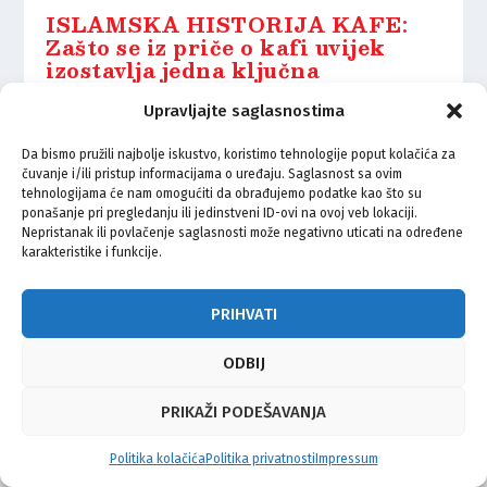
ISLAMSKA HISTORIJA KAFE:
Zašto se iz priče o kafi uvijek
izostavlja jedna ključna
činjenica?
Upravljajte saglasnostima
27.04.2021.
Da bismo pružili najbolje iskustvo, koristimo tehnologije poput kolačića za
čuvanje i/ili pristup informacijama o uređaju. Saglasnost sa ovim
tehnologijama će nam omogućiti da obrađujemo podatke kao što su
ponašanje pri pregledanju ili jedinstveni ID-ovi na ovoj veb lokaciji.
Nepristanak ili povlačenje saglasnosti može negativno uticati na određene
karakteristike i funkcije.
© Vijeće bošnjačke nacionalne manjine Grada Zagreba 2026
Impressum
Kontakt
Politika privatnosti
Uvjeti korištenja
PRIHVATI
ODBIJ
PRIKAŽI PODEŠAVANJA
Politika kolačića
Politika privatnosti
Impressum