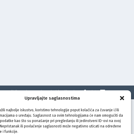
t
Politika privatnosti
Uvjeti korištenja
Upravljajte saglasnostima
žili najbolje iskustvo, koristimo tehnologije poput kolačića za čuvanje i/ili
rmacijama o uređaju. Saglasnost sa ovim tehnologijama će nam omogućiti da
odatke kao što su ponašanje pri pregledanju ili jedinstveni ID-ovi na ovoj
. Nepristanak ili povlačenje saglasnosti može negativno uticati na određene
e i funkcije.