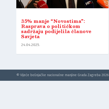
35% manje “Novostima”:
Rasprava o političkom
sadržaju podijelila članove
Savjeta
24.04.2025.
© Vijeće bošnjačke nacionalne manjine Grada Zagreba 2026