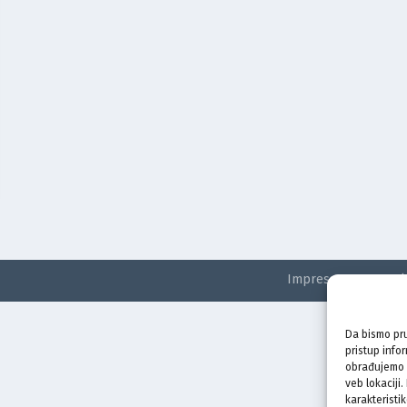
Impressum
Kontak
Da bismo pru
pristup info
obrađujemo p
veb lokaciji
karakteristik