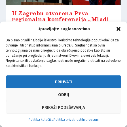
U Zagrebu otvorena Prva
regionalna konferencija „Mladi
turkolozi”
Upravljajte saglasnostima
21.05.2021.
Da bismo pružili najbolje iskustvo, koristimo tehnologije poput kolačića za
čuvanje i/ili pristup informacijama o uređaju. Saglasnost sa ovim
tehnologijama će nam omogućiti da obrađujemo podatke kao što su
ponašanje pri pregledanju ili jedinstveni ID-ovi na ovoj veb lokaciji.
Nepristanak ili povlačenje saglasnosti može negativno uticati na određene
karakteristike i funkcije.
© Vijeće bošnjačke nacionalne manjine Grada Zagreba 2026
Impressum
Kontakt
Politika privatnosti
Uvjeti korištenja
PRIHVATI
ODBIJ
PRIKAŽI PODEŠAVANJA
Politika kolačića
Politika privatnosti
Impressum