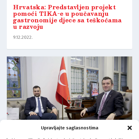
Hrvatska: Predstavljen projekt
pomoći TIKA-e u poučavanju
gastronomije djece sa teškoćama
u razvoju
9.12.2022.
Upravljajte saglasnostima