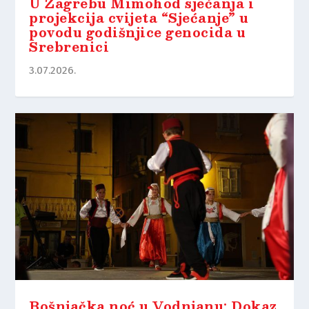
U Zagrebu Mimohod sjećanja i
projekcija cvijeta “Sjećanje” u
povodu godišnjice genocida u
Srebrenici
3.07.2026.
Bošnjačka noć u Vodnjanu: Dokaz