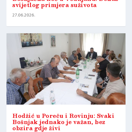
svijetlog primjera suživota
27.06.2026.
Hodžić u Poreču i Rovinju: Svaki
Bošnjak jednako je važan, bez
obzira gdje živi