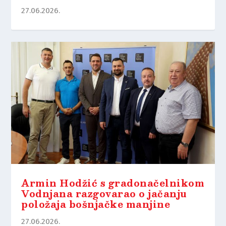
27.06.2026.
Armin Hodžić s gradonačelnikom
Vodnjana razgovarao o jačanju
položaja bošnjačke manjine
27.06.2026.