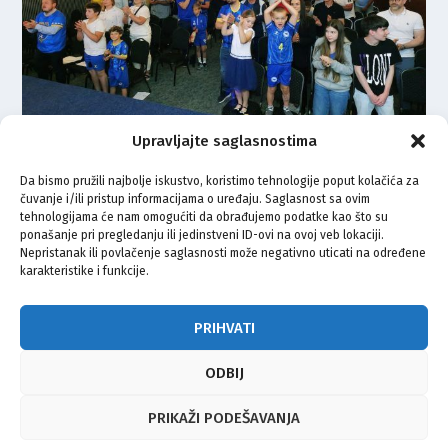
Upravljajte saglasnostima
Navijači u Zagrebu uz Zmajeve:
Organizirano praćenje susreta
Da bismo pružili najbolje iskustvo, koristimo tehnologije poput kolačića za
BiH – Katar
čuvanje i/ili pristup informacijama o uređaju. Saglasnost sa ovim
tehnologijama će nam omogućiti da obrađujemo podatke kao što su
ponašanje pri pregledanju ili jedinstveni ID-ovi na ovoj veb lokaciji.
23.06.2026.
Nepristanak ili povlačenje saglasnosti može negativno uticati na određene
karakteristike i funkcije.
1
2
3
...
18
PRIHVATI
ODBIJ
© Vijeće bošnjačke nacionalne manjine Grada Zagreba 2026
PRIKAŽI PODEŠAVANJA
Impressum
Kontakt
Politika privatnosti
Uvjeti korištenja