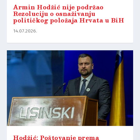
Armin Hodžić nije podržao
Rezoluciju o osnaživanju
političkog položaja Hrvata u BiH
14.07.2026.
Hodžić: Poštovanje prema