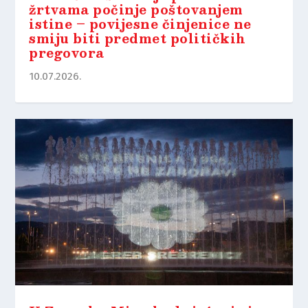
žrtvama počinje poštovanjem
istine – povijesne činjenice ne
smiju biti predmet političkih
pregovora
10.07.2026.