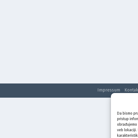
Impressum
Kontak
Da bismo pru
pristup info
obrađujemo p
veb lokaciji
karakteristik