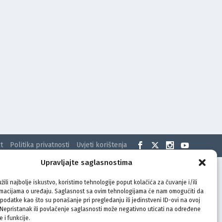
t
Politika privatnosti
Uvjeti korištenja
Upravljajte saglasnostima
žili najbolje iskustvo, koristimo tehnologije poput kolačića za čuvanje i/ili
rmacijama o uređaju. Saglasnost sa ovim tehnologijama će nam omogućiti da
odatke kao što su ponašanje pri pregledanju ili jedinstveni ID-ovi na ovoj
. Nepristanak ili povlačenje saglasnosti može negativno uticati na određene
e i funkcije.