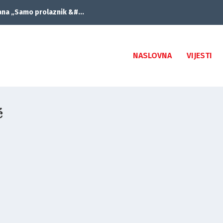
ana „Samo prolaznik &#...
NASLOVNA
VIJESTI
ć