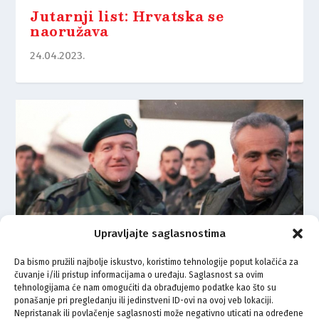
Jutarnji list: Hrvatska se
naoružava
24.04.2023.
Upravljajte saglasnostima
Da bismo pružili najbolje iskustvo, koristimo tehnologije poput kolačića za
čuvanje i/ili pristup informacijama o uređaju. Saglasnost sa ovim
tehnologijama će nam omogućiti da obrađujemo podatke kao što su
Šta se može kad se Bošnjaci i
ponašanje pri pregledanju ili jedinstveni ID-ovi na ovoj veb lokaciji.
Hrvati slože
Nepristanak ili povlačenje saglasnosti može negativno uticati na određene