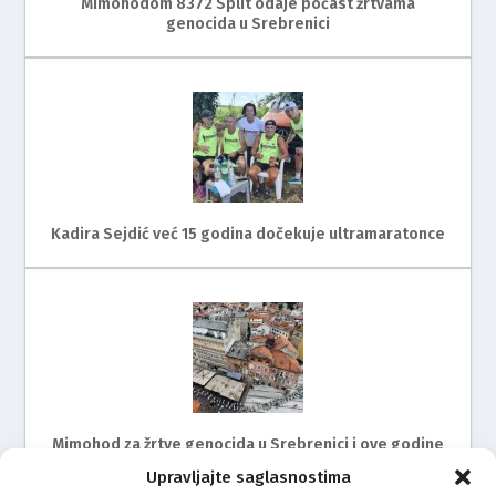
Mimohodom 8372 Split odaje počast žrtvama
genocida u Srebrenici
Kadira Sejdić već 15 godina dočekuje ultramaratonce
Mimohod za žrtve genocida u Srebrenici i ove godine
na ulicama Rijeke
Upravljajte saglasnostima