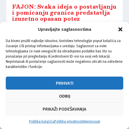
FAJON: Svaka ideja o postavljanju
i pomicanju granica predstavlja
izuzetno opasan potez
25.04.2021.
Upravljajte saglasnostima
Da bismo pružili najbolje iskustvo, koristimo tehnologije poput kolačića za
čuvanje i/ili pristup informacijama o uređaju. Saglasnost sa ovim
tehnologijama će nam omogućiti da obrađujemo podatke kao što su
ponašanje pri pregledanju ili jedinstveni ID-ovi na ovoj veb lokaciji.
Nepristanak ili povlačenje saglasnosti može negativno uticati na određene
© Vijeće bošnjačke nacionalne manjine Grada Zagreba 2026
karakteristike i funkcije.
Impressum
Kontakt
Politika privatnosti
Uvjeti korištenja
PRIHVATI
ODBIJ
PRIKAŽI PODEŠAVANJA
Politika kolačića
Politika privatnosti
Impressum