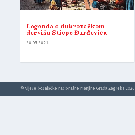
Legenda o dubrovačkom
dervišu Stiepe Đurđevića
20.05.2021.
© Vijeće bošnjačke nacionalne manjine Grada Zagreba 2026