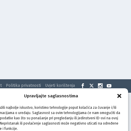
t
Politika privatnosti
Uvjeti korištenja
Upravljajte saglasnostima
žili najbolje iskustvo, koristimo tehnologije poput kolačića za čuvanje i/ili
rmacijama o uređaju. Saglasnost sa ovim tehnologijama će nam omogućiti da
odatke kao što su ponašanje pri pregledanju ili jedinstveni ID-ovi na ovoj
. Nepristanak ili povlačenje saglasnosti može negativno uticati na određene
e i funkcije.