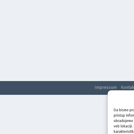
Impressum
Kontak
Da bismo pru
pristup info
obrađujemo p
veb lokaciji
karakteristik