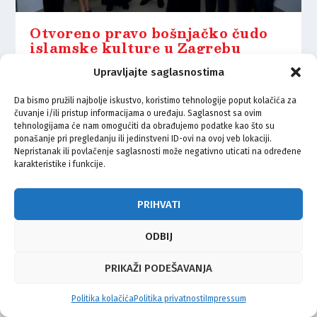
Otvoreno pravo bošnjačko čudo
islamske kulture u Zagrebu
5.11.2024.
Upravljajte saglasnostima
Da bismo pružili najbolje iskustvo, koristimo tehnologije poput kolačića za
čuvanje i/ili pristup informacijama o uređaju. Saglasnost sa ovim
tehnologijama će nam omogućiti da obrađujemo podatke kao što su
ponašanje pri pregledanju ili jedinstveni ID-ovi na ovoj veb lokaciji.
Nepristanak ili povlačenje saglasnosti može negativno uticati na određene
© Vijeće bošnjačke nacionalne manjine Grada Zagreba 2026
karakteristike i funkcije.
Impressum
Kontakt
Politika privatnosti
Uvjeti korištenja
PRIHVATI
ODBIJ
PRIKAŽI PODEŠAVANJA
Politika kolačića
Politika privatnosti
Impressum