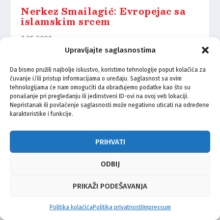
Nerkez Smailagić: Evropejac sa
islamskim srcem
7.05.2021.
Upravljajte saglasnostima
Da bismo pružili najbolje iskustvo, koristimo tehnologije poput kolačića za
čuvanje i/ili pristup informacijama o uređaju. Saglasnost sa ovim
tehnologijama će nam omogućiti da obrađujemo podatke kao što su
ponašanje pri pregledanju ili jedinstveni ID-ovi na ovoj veb lokaciji.
© Vijeće bošnjačke nacionalne manjine Grada Zagreba 2026
Nepristanak ili povlačenje saglasnosti može negativno uticati na određene
karakteristike i funkcije.
Impressum
Kontakt
Politika privatnosti
Uvjeti korištenja
PRIHVATI
ODBIJ
PRIKAŽI PODEŠAVANJA
Politika kolačića
Politika privatnosti
Impressum