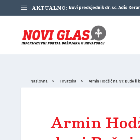
AKTUALNO:
Novi predsjednik dr. sc. Adis Keran
Naslovna
>
Hrvatska
>
Armin Hodžić na N1: Bude li 
Armin Hodž