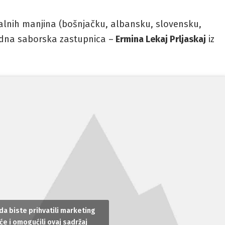
lnih manjina (bošnjačku, albansku, slovensku,
dna saborska zastupnica –
Ermina Lekaj Prljaskaj
iz
 da biste prihvatili marketing
će i omogućili ovaj sadržaj