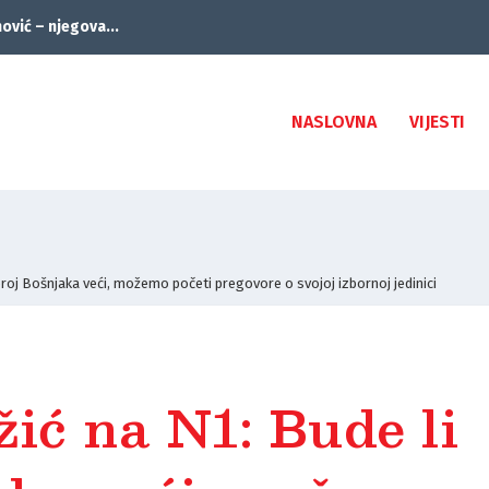
ović – njegova...
NASLOVNA
VIJESTI
broj Bošnjaka veći, možemo početi pregovore o svojoj izbornoj jedinici
ić na N1: Bude li