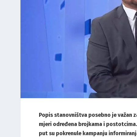
Popis stanovništva posebno je važan za
mjeri određena brojkama i postotcima.
put su pokrenule kampanju informiranja