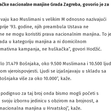
jačke nacionalne manjine Grada Zagreba, govorio je za
šnjavaju kao Muslimani s velikim M odnosno nazivajući
prije ‘93. godine, njih preambula Ustava ne
e ne mogu koristiti prava nacionalnim manjina. To j
pada u kategoriju manjina a ni domicilnom
ormativna kampanja, ne huškačka”, govori Hodžić.
lo 31.479 Bošnjaka, oko 9.500 Muslimana i 10.500 ljud
kom vjeroispovjesti. Ljudi se izjašnjavaju u skladu sa
Bošnjaka više za oko 10.000”, kaže.
 podignuo za taj broj onda bismo mogli početi s
svoju izbornu jedinicu s obzirom na brojnost, a
 nacionalna manjina u Hrvatskoj”, kaže.