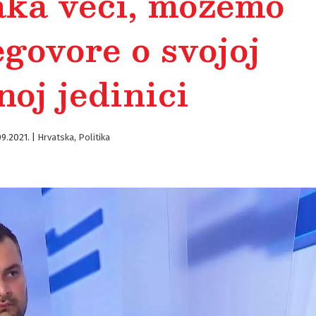
aka veći, možemo
egovore o svojoj
noj jedinici
09.2021.
|
Hrvatska
,
Politika