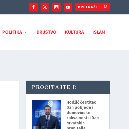
POLITIKA
DRUŠTVO
KULTURA
ISLAM
PROČITAJTE I:
Hodžić čestitao
Dan pobjede i
domovinske
zahvalnosti i Dan
hrvatskih
branitelja