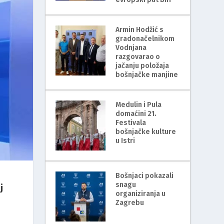
Armin Hodžić s
gradonačelnikom
Vodnjana
razgovarao o
jačanju položaja
bošnjačke manjine
Medulin i Pula
domaćini 21.
Festivala
bošnjačke kulture
u Istri
Bošnjaci pokazali
snagu
j
organiziranja u
Zagrebu