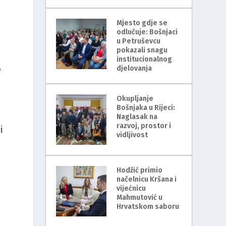
Mjesto gdje se
odlučuje: Bošnjaci
u Petruševcu
pokazali snagu
institucionalnog
djelovanja
e
Okupljanje
Bošnjaka u Rijeci:
Naglasak na
razvoj, prostor i
i
vidljivost
Hodžić primio
načelnicu Kršana i
vijećnicu
Mahmutović u
Hrvatskom saboru