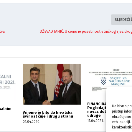
SLJEDEĆI
tva
DŽEVAD JAHIĆ: U čemu je posebnost etničkog i jezičko
FINANCIRANJE SAVJETA 2
Da bismo pru
Pogledajte koliko su i z
kalnim
pristup info
novac dobile bošnjačke
Vrijeme je bilo da hrvatska
udruge
javnost čuje i drugu stranu
obrađujemo p
17.04.2021.
01.04.2020.
veb lokaciji
karakteristik