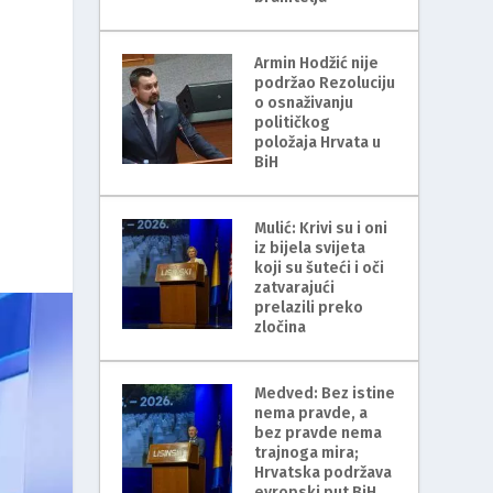
Armin Hodžić nije
podržao Rezoluciju
o osnaživanju
političkog
položaja Hrvata u
BiH
Mulić: Krivi su i oni
iz bijela svijeta
koji su šuteći i oči
zatvarajući
prelazili preko
zločina
Medved: Bez istine
nema pravde, a
bez pravde nema
trajnoga mira;
Hrvatska podržava
evropski put BiH