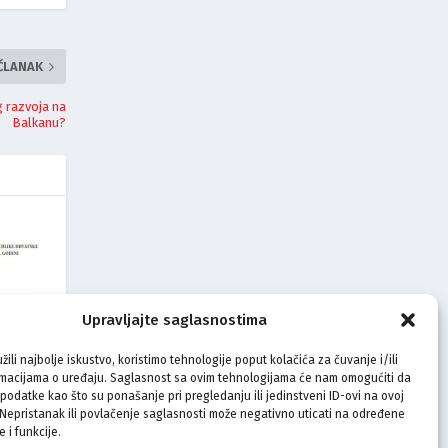
 ČLANAK
g razvoja na
Balkanu?
Upravljajte saglasnostima
021:
žili najbolje iskustvo, koristimo tehnologije poput kolačića za čuvanje i/ili
a šta
rmacijama o uređaju. Saglasnost sa ovim tehnologijama će nam omogućiti da
odatke kao što su ponašanje pri pregledanju ili jedinstveni ID-ovi na ovoj
. Nepristanak ili povlačenje saglasnosti može negativno uticati na određene
e i funkcije.