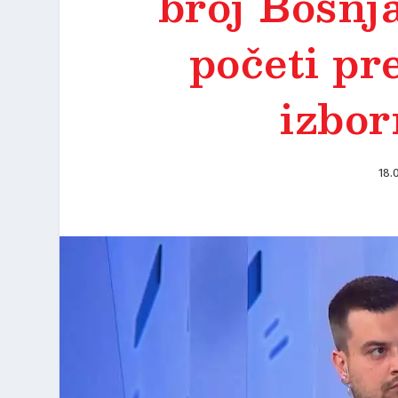
broj Bošnj
početi pr
izbor
18.