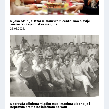
Rijeka okuplja: Iftar u Islamskom centru kao slavlje
suživota i zajedništva manjina
28.03.2025.
Nepravda učinjena Mladim muslimanima ujedno je i
nepravda prema bošnjačkom narodu