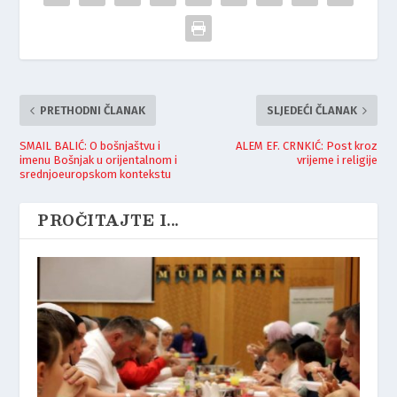
PRETHODNI ČLANAK
SLJEDEĆI ČLANAK
SMAIL BALIĆ: O bošnjaštvu i
ALEM EF. CRNKIĆ: Post kroz
imenu Bošnjak u orijentalnom i
vrijeme i religije
srednjoeuropskom kontekstu
PROČITAJTE I...