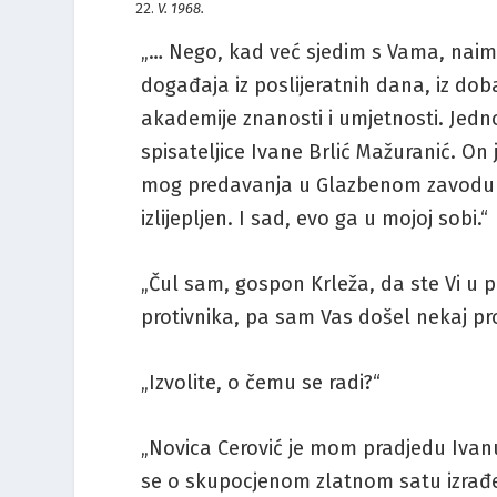
V. 1968.
„… Nego, kad već sjedim s Vama, naime
događaja iz poslijeratnih dana, iz d
akademije znanosti i umjetnosti. Jedn
spisateljice Ivane Brlić Mažuranić. On 
mog predavanja u Glazbenom zavodu k
izlijepljen. I sad, evo ga u mojoj sobi.“
„Čul sam, gospon Krleža, da ste Vi u p
protivnika, pa sam Vas došel nekaj pros
„Izvolite, o čemu se radi?“
„Novica Cerović je mom pradjedu Ivan
se o skupocjenom zlatnom satu izrađ