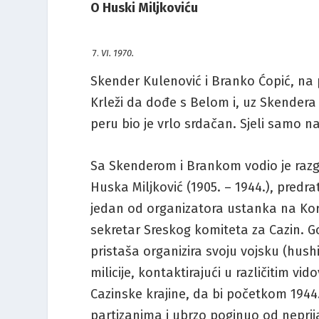
O Huski Miljkoviću
VI. 1970.
Skender Kulenović i Branko Ćopić, na p
Krleži da dođe s Belom i, uz Skendera
peru bio je vrlo srdačan. Sjeli samo na
Sa Skenderom i Brankom vodio je razgo
Huska Miljković (1905. – 1944.), predr
jedan od organizatora ustanka na Kor
sekretar Sreskog komiteta za Cazin. G
pristaša organizira svoju vojsku (hush
milicije, kontaktirajući u različitim v
Cazinske krajine, da bi početkom 1944
partizanima i ubrzo poginuo od neprij