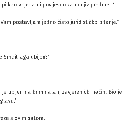
pi kao vrijedan i povijesno zanimljiv predmet.“
 Vam postavljam jedno čisto juridističko pitanje.“
je Smail-aga ubijen?“
je ubijen na kriminalan, zavjerenički način. Bio je
glavu.“
veze s ovim satom.“