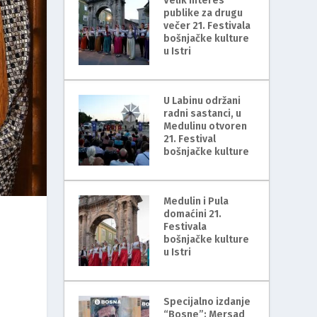
Velik interes
publike za drugu
večer 21. Festivala
bošnjačke kulture
u Istri
U Labinu održani
radni sastanci, u
Medulinu otvoren
21. Festival
bošnjačke kulture
Medulin i Pula
domaćini 21.
Festivala
bošnjačke kulture
u Istri
Specijalno izdanje
“Bosne”: Mersad