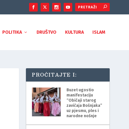
POLITIKA
DRUŠTVO
KULTURA
ISLAM
PROČITAJTE I:
Buzet ugostio
manifestaciju
“Običaji starog
zavičaja Bošnjaka”
uz pjesmu, ples i
narodne nošnje