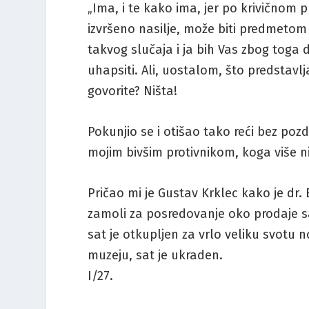
„Ima, i te kako ima, jer po krivičnom 
izvršeno nasilje, može biti predmetom 
takvog slučaja i ja bih Vas zbog tog
uhapsiti. Ali, uostalom, što predstavl
govorite? Ništa!
Pokunjio se i otišao tako reći bez pozdr
mojim bivšim protivnikom, koga više n
Pričao mi je Gustav Krklec kako je dr.
zamoli za posredovanje oko prodaje sa
sat je otkupljen za vrlo veliku svotu 
muzeju, sat je ukraden.
I/27.