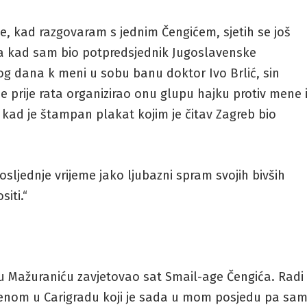
, kad razgovaram s jednim Čengićem, sjetih se još
oba kad sam bio potpredsjednik Jugoslavenske
og dana k meni u sobu banu doktor Ivo Brlić, sin
je prije rata organizirao onu glupu hajku protiv mene 
ad je štampan plakat kojim je čitav Zagreb bio
osljednje vrijeme jako ljubazni spram svojih bivših
iti.“
u Mažuraniću zavjetovao sat Smail-age Čengića. Radi
enom u Carigradu koji je sada u mom posjedu pa sa