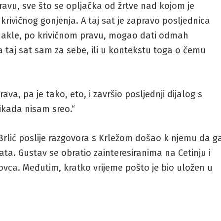
pravu, sve što se opljačka od žrtve nad kojom je
krivičnog gonjenja. A taj sat je zapravo posljednica
a dakle, po krivičnom pravu, mogao dati odmah
ja taj sat sam za sebe, ili u kontekstu toga o čemu
ava, pa je tako, eto, i završio posljednji dijalog s
ikada nisam sreo.“
 Brlić poslije razgovora s Krležom došao k njemu da g
ta. Gustav se obratio zainteresiranima na Cetinju i
novca. Međutim, kratko vrijeme pošto je bio uložen u