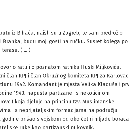
utu iz Bihaća, naišli su u Zagreb, te sam predrožio
 i Branka, budu moji gosti na ručku. Susret kolega po
 terasu. ( … )
vor o ratu i o poznatom ratniku Huski Miljkoviću.
atni član KPJ i član Okružnog komiteta KPJ za Karlovac
dunu 1942. Komandant je mjesta Velika Kladuša i prv
odine 1943. napušta partizane i s nekolicinom
irovci) koja djeluje na principu tzv. Muslimanske
idovima i s neprijateljskim formacijama na području
. godine prišao s vojskom od oko četiri hiljade borac
ateljske ruke kao partizanski pukovnik.