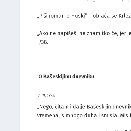
„Piši roman o Huski“ – obraća se Krle
„Ako ne napišeš, ne znam tko će, jer je
I/38.
O Bašeskijinu dnevniku
III. 1973.
„Nego, čitam i dalje Bašeskijin dnevnik
vremena, s mnogo duha i smisla. Misli