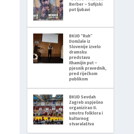
Berber – Sufijski
put ljubavi
BKUD “Ruh”
i
Domžale iz
Slovenije izvelo
dramsku
predstavu
Ilhamijin put –
pjesnik pravednik,
pred riječkom
publikom
BKUD Sevdah
Zagreb uspješno
organizirao II.
smotru folklora i
kulturnog
stvaralaštva
m