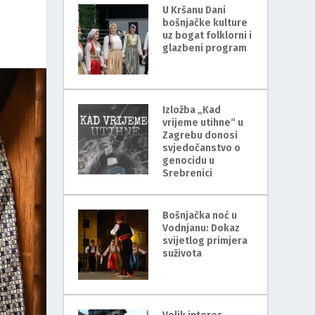
U Kršanu Dani
bošnjačke kulture
uz bogat folklorni i
glazbeni program
Izložba „Kad
vrijeme utihne“ u
Zagrebu donosi
svjedočanstvo o
genocidu u
Srebrenici
Bošnjačka noć u
Vodnjanu: Dokaz
svijetlog primjera
suživota