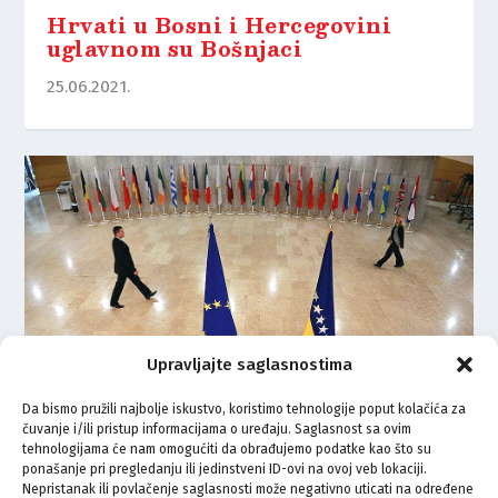
Hrvati u Bosni i Hercegovini
uglavnom su Bošnjaci
25.06.2021.
Upravljajte saglasnostima
Da bismo pružili najbolje iskustvo, koristimo tehnologije poput kolačića za
čuvanje i/ili pristup informacijama o uređaju. Saglasnost sa ovim
tehnologijama će nam omogućiti da obrađujemo podatke kao što su
Nevruz kao diplomatska prilika
ponašanje pri pregledanju ili jedinstveni ID-ovi na ovoj veb lokaciji.
za Bosnu i Hercegovinu
Nepristanak ili povlačenje saglasnosti može negativno uticati na određene