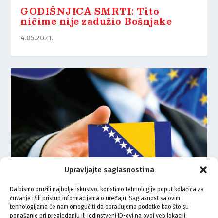
GODIŠNJICA SMRTI: Tito
ničime nije zadužio Bošnjake
4.05.2021.
Upravljajte saglasnostima
Da bismo pružili najbolje iskustvo, koristimo tehnologije poput kolačića za
čuvanje i/ili pristup informacijama o uređaju. Saglasnost sa ovim
Za Evropu je najvažnije da BiH
tehnologijama će nam omogućiti da obrađujemo podatke kao što su
ostane tamo gdje jeste – ni tamo
ponašanje pri pregledanju ili jedinstveni ID-ovi na ovoj veb lokaciji.