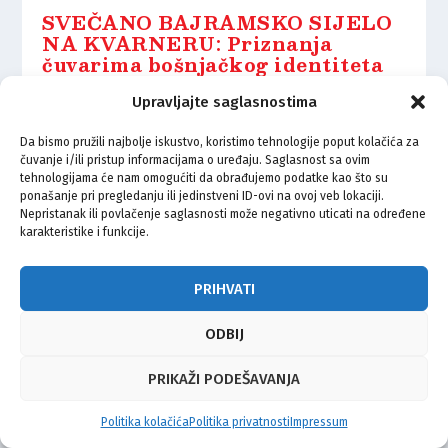
SVEČANO BAJRAMSKO SIJELO
NA KVARNERU: Priznanja
čuvarima bošnjačkog identiteta
23.03.2026.
Upravljajte saglasnostima
Da bismo pružili najbolje iskustvo, koristimo tehnologije poput kolačića za
čuvanje i/ili pristup informacijama o uređaju. Saglasnost sa ovim
tehnologijama će nam omogućiti da obrađujemo podatke kao što su
ponašanje pri pregledanju ili jedinstveni ID-ovi na ovoj veb lokaciji.
Nepristanak ili povlačenje saglasnosti može negativno uticati na određene
© Vijeće bošnjačke nacionalne manjine Grada Zagreba 2026
karakteristike i funkcije.
Impressum
Kontakt
Politika privatnosti
Uvjeti korištenja
PRIHVATI
ODBIJ
PRIKAŽI PODEŠAVANJA
Politika kolačića
Politika privatnosti
Impressum