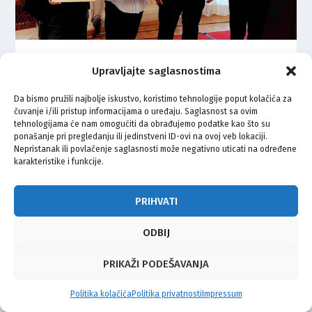
Zahvalnice medijima za doprinos
Upravljajte saglasnostima
vidljivosti nacionalnih manjina u
Zagrebu
Da bismo pružili najbolje iskustvo, koristimo tehnologije poput kolačića za
čuvanje i/ili pristup informacijama o uređaju. Saglasnost sa ovim
1.02.2026.
tehnologijama će nam omogućiti da obrađujemo podatke kao što su
ponašanje pri pregledanju ili jedinstveni ID-ovi na ovoj veb lokaciji.
Nepristanak ili povlačenje saglasnosti može negativno uticati na određene
karakteristike i funkcije.
PRIHVATI
© Vijeće bošnjačke nacionalne manjine Grada Zagreba 2026
Impressum
Kontakt
Politika privatnosti
Uvjeti korištenja
ODBIJ
PRIKAŽI PODEŠAVANJA
Politika kolačića
Politika privatnosti
Impressum