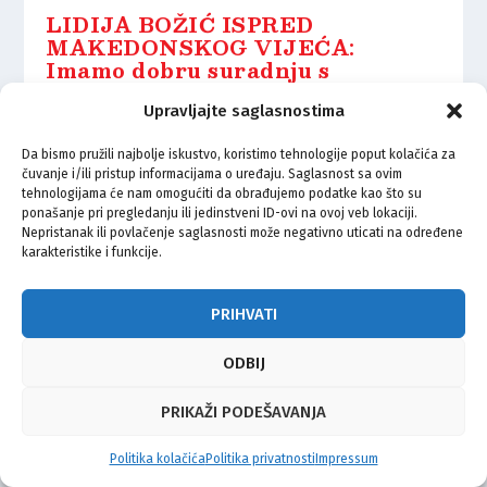
LIDIJA BOŽIĆ ISPRED
MAKEDONSKOG VIJEĆA:
Imamo dobru suradnju s
Bošnjacima i Arminom Hodžićem
Upravljajte saglasnostima
10.02.2025.
Da bismo pružili najbolje iskustvo, koristimo tehnologije poput kolačića za
čuvanje i/ili pristup informacijama o uređaju. Saglasnost sa ovim
tehnologijama će nam omogućiti da obrađujemo podatke kao što su
ponašanje pri pregledanju ili jedinstveni ID-ovi na ovoj veb lokaciji.
Nepristanak ili povlačenje saglasnosti može negativno uticati na određene
karakteristike i funkcije.
© Vijeće bošnjačke nacionalne manjine Grada Zagreba 2026
Impressum
Kontakt
Politika privatnosti
Uvjeti korištenja
PRIHVATI
ODBIJ
PRIKAŽI PODEŠAVANJA
Politika kolačića
Politika privatnosti
Impressum