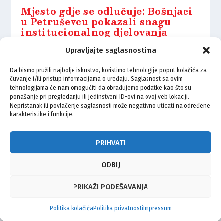
Mjesto gdje se odlučuje: Bošnjaci
u Petruševcu pokazali snagu
institucionalnog djelovanja
9.05.2026.
Upravljajte saglasnostima
Da bismo pružili najbolje iskustvo, koristimo tehnologije poput kolačića za
čuvanje i/ili pristup informacijama o uređaju. Saglasnost sa ovim
tehnologijama će nam omogućiti da obrađujemo podatke kao što su
ponašanje pri pregledanju ili jedinstveni ID-ovi na ovoj veb lokaciji.
Nepristanak ili povlačenje saglasnosti može negativno uticati na određene
© Vijeće bošnjačke nacionalne manjine Grada Zagreba 2026
karakteristike i funkcije.
Impressum
Kontakt
Politika privatnosti
Uvjeti korištenja
PRIHVATI
ODBIJ
PRIKAŽI PODEŠAVANJA
Politika kolačića
Politika privatnosti
Impressum