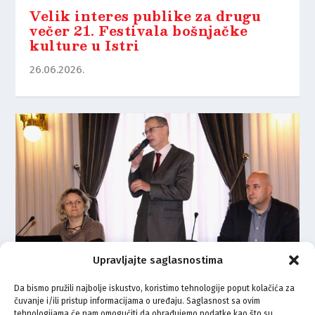
Velik interes publike za drugu
večer 21. Festivala bošnjačke
kulture u Istri
26.06.2026.
Upravljajte saglasnostima
Da bismo pružili najbolje iskustvo, koristimo tehnologije poput kolačića za
čuvanje i/ili pristup informacijama o uređaju. Saglasnost sa ovim
Savjet za nacionalne manjine
tehnologijama će nam omogućiti da obrađujemo podatke kao što su