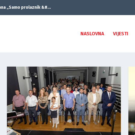
ana „Samo prolaznik &#...
NASLOVNA
VIJESTI