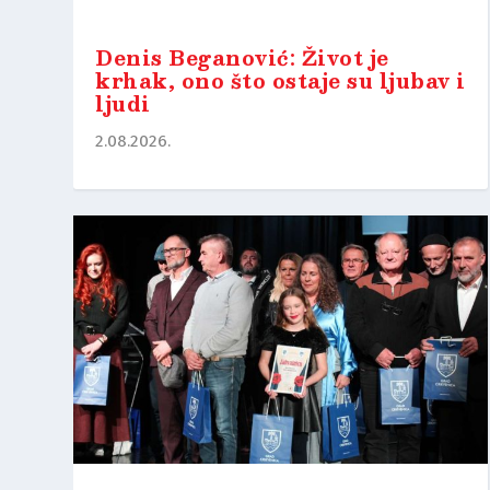
Denis Beganović: Život je
krhak, ono što ostaje su ljubav i
ljudi
2.08.2026.