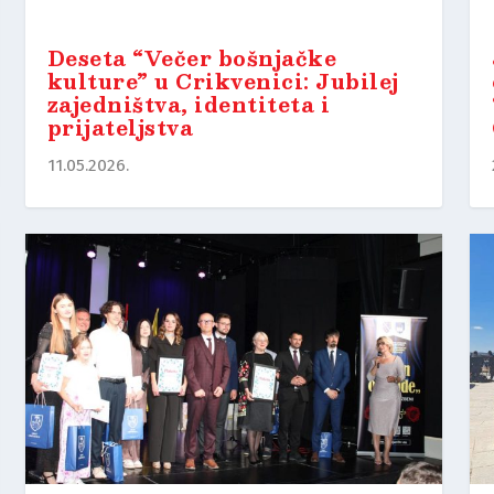
Deseta “Večer bošnjačke
kulture” u Crikvenici: Jubilej
zajedništva, identiteta i
prijateljstva
11.05.2026.