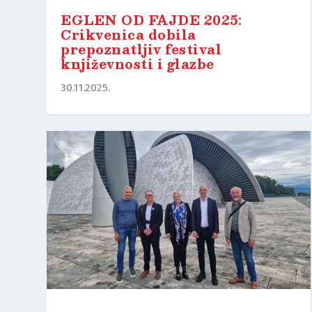
EGLEN OD FAJDE 2025:
Crikvenica dobila
prepoznatljiv festival
književnosti i glazbe
30.11.2025.