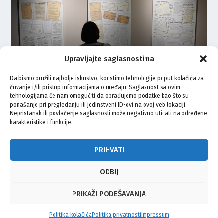
Upravljajte saglasnostima
Da bismo pružili najbolje iskustvo, koristimo tehnologije poput kolačića za
čuvanje i/ili pristup informacijama o uređaju. Saglasnost sa ovim
Otvorena izložba fotografija djela
tehnologijama će nam omogućiti da obrađujemo podatke kao što su
književnika Ahmeda
ponašanje pri pregledanju ili jedinstveni ID-ovi na ovoj veb lokaciji.
Muradbegovića u Kinu Valli
Nepristanak ili povlačenje saglasnosti može negativno uticati na određene
karakteristike i funkcije.
18.09.2023.
PRIHVATI
ODBIJ
© Vijeće bošnjačke nacionalne manjine Grada Zagreba 2026
PRIKAŽI PODEŠAVANJA
Impressum
Kontakt
Politika privatnosti
Uvjeti korištenja
Politika kolačića
Politika privatnosti
Impressum