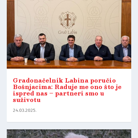
Gradonačelnik Labina poručio
Bošnjacima: Raduje me ono što je
ispred nas – partneri smo u
suživotu
24.03.2025.