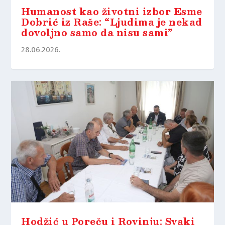
Humanost kao životni izbor Esme
Dobrić iz Raše: “Ljudima je nekad
dovoljno samo da nisu sami”
28.06.2026.
Hodžić u Poreču i Rovinju: Svaki