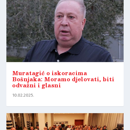
Muratagić o iskoracima
Bošnjaka: Moramo djelovati, biti
odvažni i glasni
10.02.2025.