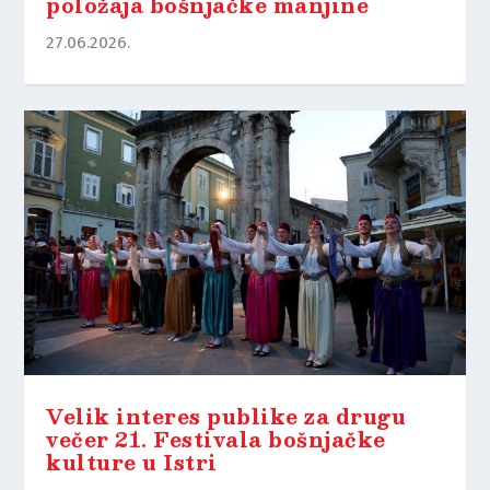
položaja bošnjačke manjine
27.06.2026.
Velik interes publike za drugu
večer 21. Festivala bošnjačke
kulture u Istri