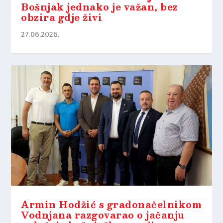
Bošnjak jednako je važan, bez
obzira gdje živi
27.06.2026.
Armin Hodžić s gradonačelnikom
Vodnjana razgovarao o jačanju