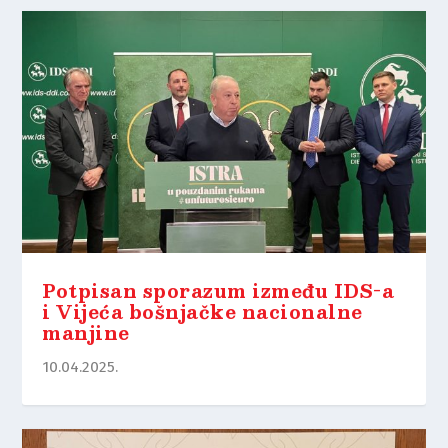
Potpisan sporazum između IDS-a
i Vijeća bošnjačke nacionalne
manjine
10.04.2025.