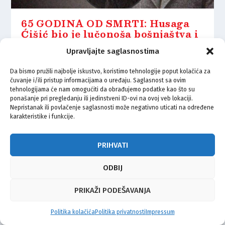
65 GODINA OD SMRTI: Husaga
Ćišić bio je lučonoša bošnjaštva i
bosanske državnosti
Upravljajte saglasnostima
29.04.2021.
Da bismo pružili najbolje iskustvo, koristimo tehnologije poput kolačića za
čuvanje i/ili pristup informacijama o uređaju. Saglasnost sa ovim
tehnologijama će nam omogućiti da obrađujemo podatke kao što su
ponašanje pri pregledanju ili jedinstveni ID-ovi na ovoj veb lokaciji.
Nepristanak ili povlačenje saglasnosti može negativno uticati na određene
karakteristike i funkcije.
© Vijeće bošnjačke nacionalne manjine Grada Zagreba 2026
Impressum
Kontakt
Politika privatnosti
Uvjeti korištenja
PRIHVATI
ODBIJ
PRIKAŽI PODEŠAVANJA
Politika kolačića
Politika privatnosti
Impressum