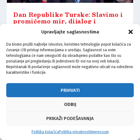
Dan Republike Turske: Slavimo i
promičemo mir, dijalog i
stabilnost
Upravljajte saglasnostima
30.10.2025.
Da bismo pružili najbolje iskustvo, koristimo tehnologije poput kolačića za
čuvanje i/ili pristup informacijama o uređaju. Saglasnost sa ovim
tehnologijama će nam omogućiti da obrađujemo podatke kao što su
ponašanje pri pregledanju ili jedinstveni ID-ovi na ovoj veb lokaciji.
Nepristanak ili povlačenje saglasnosti može negativno uticati na određene
karakteristike i funkcije.
© Vijeće bošnjačke nacionalne manjine Grada Zagreba 2026
Impressum
Kontakt
Politika privatnosti
Uvjeti korištenja
PRIHVATI
ODBIJ
PRIKAŽI PODEŠAVANJA
Politika kolačića
Politika privatnosti
Impressum