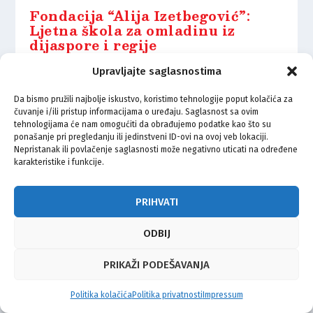
Fondacija “Alija Izetbegović”:
Ljetna škola za omladinu iz
dijaspore i regije
7.07.2025.
Upravljajte saglasnostima
Da bismo pružili najbolje iskustvo, koristimo tehnologije poput kolačića za
čuvanje i/ili pristup informacijama o uređaju. Saglasnost sa ovim
tehnologijama će nam omogućiti da obrađujemo podatke kao što su
ponašanje pri pregledanju ili jedinstveni ID-ovi na ovoj veb lokaciji.
Nepristanak ili povlačenje saglasnosti može negativno uticati na određene
© Vijeće bošnjačke nacionalne manjine Grada Zagreba 2026
karakteristike i funkcije.
Impressum
Kontakt
Politika privatnosti
Uvjeti korištenja
PRIHVATI
ODBIJ
PRIKAŽI PODEŠAVANJA
Politika kolačića
Politika privatnosti
Impressum