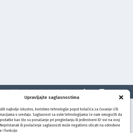
t
Politika privatnosti
Uvjeti korištenja
Upravljajte saglasnostima
žili najbolje iskustvo, koristimo tehnologije poput kolačića za čuvanje i/ili
rmacijama o uređaju. Saglasnost sa ovim tehnologijama će nam omogućiti da
odatke kao što su ponašanje pri pregledanju ili jedinstveni ID-ovi na ovoj
. Nepristanak ili povlačenje saglasnosti može negativno uticati na određene
e i funkcije.