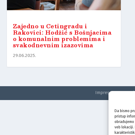
Zajedno u Cetingradu i
Rakovici: Hodžić s Bošnjacima
o komunalnim problemima i
svakodnevnim izazovima
29.06.2025.
Impressum
Kontak
Da bismo pru
pristup info
obrađujemo p
veb lokaciji
karakteristik