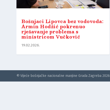
Bošnjaci Lipovca bez vodovoda:
Armin Hodžić pokrenuo
rješavanje problema s
ministricom Vučković
19.02.2026.
© Vijeće bošnjačke nacionalne manjine Grada Zagreba 2026