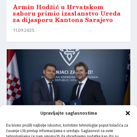
Armin Hodžić u Hrvatskom
saboru primio izaslanstvo Ureda
za dijasporu Kantona Sarajevo
11.09.2025.
Upravljajte saglasnostima
Da bismo pružili najbolje iskustvo, koristimo tehnologije poput kolačića za
čuvanje i/ili pristup informacijama o uređaju. Saglasnost sa ovim
Potpisan memorandum: Snažnija
tehnologijama će nam omogućiti da obrađujemo podatke kao što su