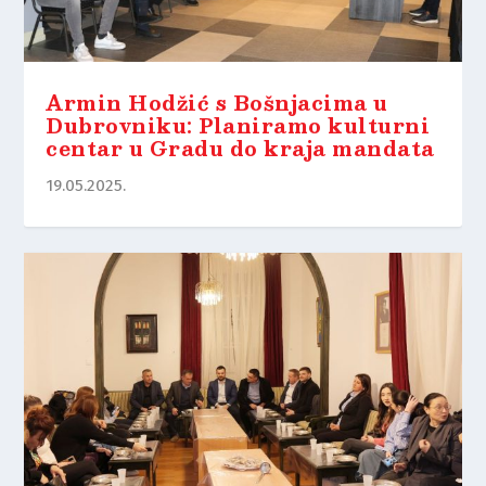
Armin Hodžić s Bošnjacima u
Dubrovniku: Planiramo kulturni
centar u Gradu do kraja mandata
19.05.2025.