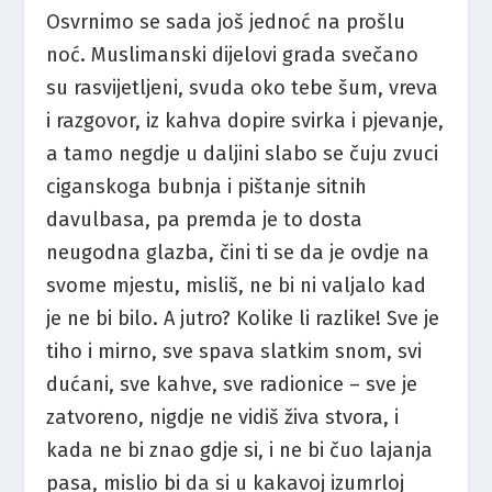
Osvrnimo se sada još jednoć na prošlu
noć. Muslimanski dijelovi grada svečano
su rasvijetljeni, svuda oko tebe šum, vreva
i razgovor, iz kahva dopire svirka i pjevanje,
a tamo negdje u daljini slabo se čuju zvuci
ciganskoga bubnja i pištanje sitnih
davulbasa, pa premda je to dosta
neugodna glazba, čini ti se da je ovdje na
svome mjestu, misliš, ne bi ni valjalo kad
je ne bi bilo. A jutro? Kolike li razlike! Sve je
tiho i mirno, sve spava slatkim snom, svi
dućani, sve kahve, sve radionice – sve je
zatvoreno, nigdje ne vidiš živa stvora, i
kada ne bi znao gdje si, i ne bi čuo lajanja
pasa, mislio bi da si u kakavoj izumrloj