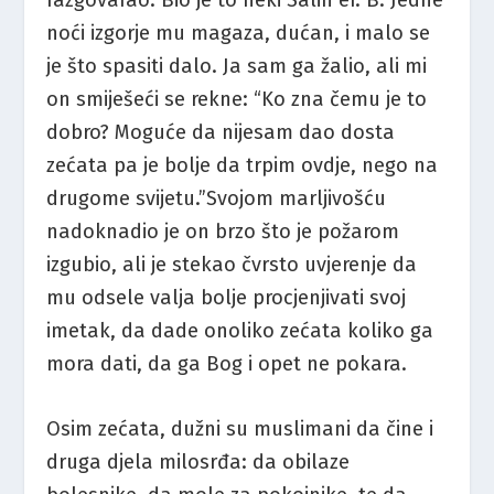
razgovarao. Bio je to neki Salih ef. B. Jedne
noći izgorje mu magaza, dućan, i malo se
je što spasiti dalo. Ja sam ga žalio, ali mi
on smiješeći se rekne: “Ko zna čemu je to
dobro? Moguće da nijesam dao dosta
zećata pa je bolje da trpim ovdje, nego na
drugome svijetu.”Svojom marljivošću
nadoknadio je on brzo što je požarom
izgubio, ali je stekao čvrsto uvjerenje da
mu odsele valja bolje procjenjivati svoj
imetak, da dade onoliko zećata koliko ga
mora dati, da ga Bog i opet ne pokara.
Osim zećata, dužni su muslimani da čine i
druga djela milosrđa: da obilaze