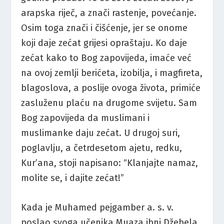
arapska riječ, a znači rastenje, povećanje.
Osim toga znači i čišćenje, jer se onome
koji daje zećat grijesi opraštaju. Ko daje
zećat kako to Bog zapovijeda, imaće već
na ovoj zemlji berićeta, izobilja, i magfireta,
blagoslova, a poslije ovoga života, primiće
zasluženu plaću na drugome svijetu. Sam
Bog zapovijeda da muslimani i
muslimanke daju zećat. U drugoj suri,
poglavlju, a četrdesetom ajetu, redku,
Kur’ana, stoji napisano: “Klanjajte namaz,
molite se, i dajite zećat!”
Kada je Muhamed pejgamber a. s. v.
poslao svoga učenika Muaza ibni Džebela