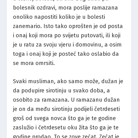
bolesnik ozdravi, mora poslije ramazana
onoliko napostiti koliko je u bolesti
zanemario. Isto tako oprošten je od posta
i onaj koji mora po svijetu putovati, ili koji
je u ratu za svoju vjeru i domovinu, a osim
toga i onaj koji je posteć tako oslabio da
se mora omrsiti.
Svaki musliman, ako samo može, dužan je
da podupire sirotinju u svako doba, a
osobito za ramazana. U ramazanu dužan
je on da među sirotinju podijeli četrdeseti
groš od svega novca što ga je te godine
zaslužio i četrdesetu oku žita što ga je te
godine prodao. To se zove zećat. Zećat je