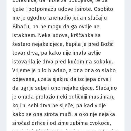
bolesnike, da mole za pokojnike, te da
tješe i potpomažu udove i sirote. Osobito
me je ugodno iznenadio jedan slučaj u
Bihaću, pa ne mogu da ga ovdje ne
istaknem. Neka udova, kršćanka sa
šestero nejake djece, kupila je pred Božić
tovar drva, pa kako nije imala avlije
istovarila je drva pred kućom na sokaku.
Vrijeme je bilo hladno, a ona onako slabo
odjevena, uzela sjekiru da iscijepa drva i
da ugrije sebe i ono nejake djece. Slučajno
je onuda prolazio neki odličniji musliman,
koji ni sebi drva ne siječe, pa kad vidje
kako se ona sirota muči, a oko nje nejaka
siročad drhće i od zime zubima cvokoće,