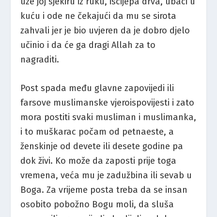
uze joj sjekiru iz ruku, iscijepa drva, ubaci u
kuću i ode ne čekajući da mu se sirota
zahvali jer je bio uvjeren da je dobro djelo
učinio i da će ga dragi Allah za to
nagraditi.
Post spada među glavne zapovijedi ili
farsove muslimanske vjeroispovijesti i zato
mora postiti svaki musliman i muslimanka,
i to muškarac počam od petnaeste, a
ženskinje od devete ili desete godine pa
dok živi. Ko može da zaposti prije toga
vremena, veća mu je zadužbina ili sevab u
Boga. Za vrijeme posta treba da se insan
osobito pobožno Bogu moli, da sluša