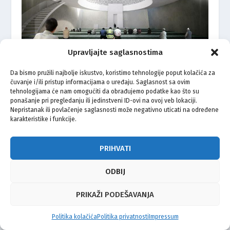
Upravljajte saglasnostima
SENAD EF. HEVEŠEVIĆ: Gradnja Islamskog centra Osijek
počinje krajem ove godine
Da bismo pružili najbolje iskustvo, koristimo tehnologije poput kolačića za
03.08.2021.
čuvanje i/ili pristup informacijama o uređaju. Saglasnost sa ovim
tehnologijama će nam omogućiti da obrađujemo podatke kao što su
ponašanje pri pregledanju ili jedinstveni ID-ovi na ovoj veb lokaciji.
Nepristanak ili povlačenje saglasnosti može negativno uticati na određene
karakteristike i funkcije.
PROČITAJTE I:
PRIHVATI
ODBIJ
PRIKAŽI PODEŠAVANJA
Politika kolačića
Politika privatnosti
Impressum
U Hrvatskoj se slavi Kurban-bajram: Središnja