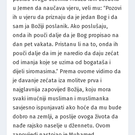
u Jemen da naučava vjeru, veli mu: “Pozovi
ih u vjeru da priznaju da je jedan Bog i da
sam ja Božiji poslanik. Ako poslušaju,
onda ih pouči dalje da je Bog propisao na
dan pet vakata. Pristanu li na to, onda ih
pouči dalje da im je naredio da daju zećat
od imanja koje se uzima od bogataša i
dijeli siromasima.” Prema ovome vidimo da
je davanje zećata iza molitve prva i
najglavnija zapovijed Božija, koju mora
svaki imućniji musliman i muslimanka
savjesno ispunjavati ako hoće da mu bude
dobro na zemlji, a poslije ovoga života da
nađe rajsko naselje u džennetu. Ovom
zapovijedi nastojao je Muhamed