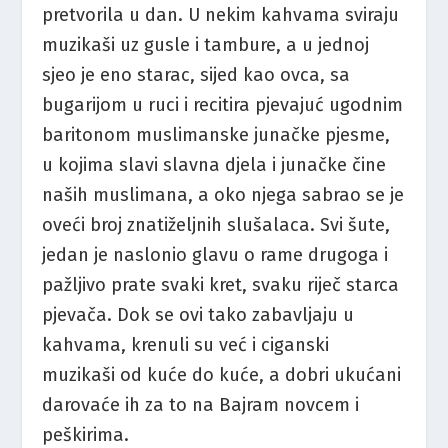
pretvorila u dan. U nekim kahvama sviraju
muzikaši uz gusle i tambure, a u jednoj
sjeo je eno starac, sijed kao ovca, sa
bugarijom u ruci i recitira pjevajuć ugodnim
baritonom muslimanske junačke pjesme,
u kojima slavi slavna djela i junačke čine
naših muslimana, a oko njega sabrao se je
oveći broj znatiželjnih slušalaca. Svi šute,
jedan je naslonio glavu o rame drugoga i
pažljivo prate svaki kret, svaku riječ starca
pjevača. Dok se ovi tako zabavljaju u
kahvama, krenuli su već i ciganski
muzikaši od kuće do kuće, a dobri ukućani
darovaće ih za to na Bajram novcem i
peškirima.