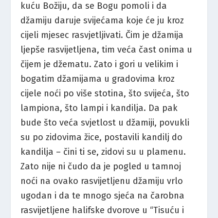
kuću Božiju, da se Bogu pomoli i da
džamiju daruje svijećama koje će ju kroz
cijeli mjesec rasvjetljivati. Čim je džamija
ljepše rasvijetljena, tim veća čast onima u
čijem je džematu. Zato i gori u velikim i
bogatim džamijama u gradovima kroz
cijele noći po više stotina, što svijeća, što
lampiona, što lampi i kandilja. Da pak
bude što veća svjetlost u džamiji, povukli
su po zidovima žice, postavili kandilj do
kandilja – čini ti se, zidovi su u plamenu.
Zato nije ni čudo da je pogled u tamnoj
noći na ovako rasvijetljenu džamiju vrlo
ugodan i da te mnogo sjeća na čarobna
rasvijetljene halifske dvorove u “Tisuću i