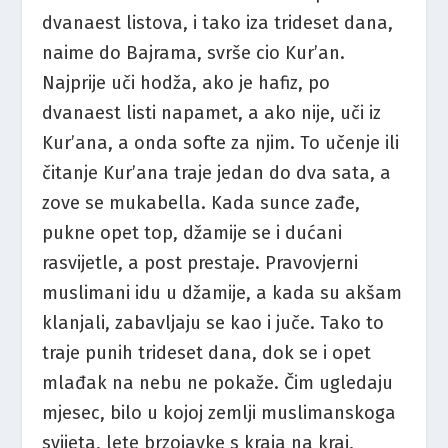
dvanaest listova, i tako iza trideset dana,
naime do Bajrama, svrše cio Kur’an.
Najprije uči hodža, ako je hafiz, po
dvanaest listi napamet, a ako nije, uči iz
Kur’ana, a onda softe za njim. To učenje ili
čitanje Kur’ana traje jedan do dva sata, a
zove se mukabella. Kada sunce zađe,
pukne opet top, džamije se i dućani
rasvijetle, a post prestaje. Pravovjerni
muslimani idu u džamije, a kada su akšam
klanjali, zabavljaju se kao i juče. Tako to
traje punih trideset dana, dok se i opet
mlađak na nebu ne pokaže. Čim ugledaju
mjesec, bilo u kojoj zemlji muslimanskoga
svijeta, lete brzojavke s kraja na kraj,