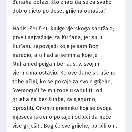
đunaha odlazi, što znači da se za svako
dobro djelo po deset grijeha oprašta.”
Hadisi-šerifi su knjige vjerskoga sadržaja;
prve i najvažnije iza Kur’ana, jer su u
Kur’anu zapovijedi koje je sam Bog
naredio, a u hadisi-šerifima koje je
Muhamed pejgamber a. s. v. svojim
vjernicima ostavio. Ko ove dane skrušeno
tobe učini, ko se pokaje za svoje grijehe,
Svemogući će mu tobe ukabuliti i od
grijeha ga bez šuhbe, za sjegurno,
oprostiti. Onomu grješniku koji se ovoga
mjeseca iskreno pokaje i odluči da neće
više griješiti, Bog će sve grijehe, pa bili oni,