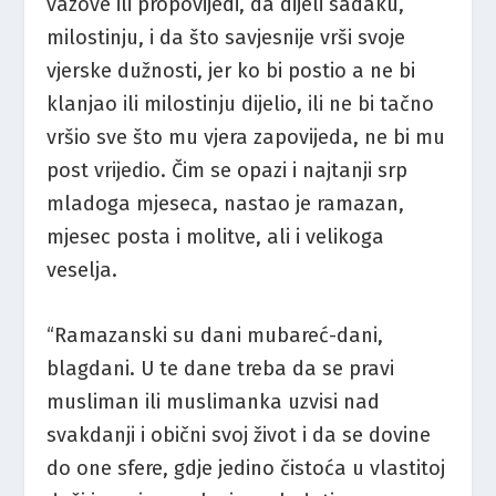
vazove ili propovijedi, da dijeli sadaku,
milostinju, i da što savjesnije vrši svoje
vjerske dužnosti, jer ko bi postio a ne bi
klanjao ili milostinju dijelio, ili ne bi tačno
vršio sve što mu vjera zapovijeda, ne bi mu
post vrijedio. Čim se opazi i najtanji srp
mladoga mjeseca, nastao je ramazan,
mjesec posta i molitve, ali i velikoga
veselja.
“Ramazanski su dani mubareć-dani,
blagdani. U te dane treba da se pravi
musliman ili muslimanka uzvisi nad
svakdanji i obični svoj život i da se dovine
do one sfere, gdje jedino čistoća u vlastitoj