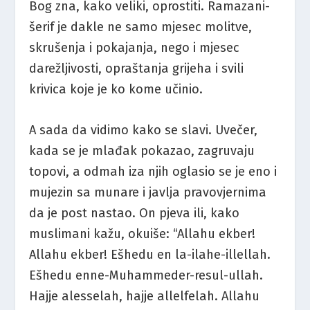
Bog zna, kako veliki, oprostiti. Ramazani-
šerif je dakle ne samo mjesec molitve,
skrušenja i pokajanja, nego i mjesec
darežljivosti, opraštanja grijeha i svili
krivica koje je ko kome učinio.
A sada da vidimo kako se slavi. Uvečer,
kada se je mlađak pokazao, zagruvaju
topovi, a odmah iza njih oglasio se je eno i
mujezin sa munare i javlja pravovjernima
da je post nastao. On pjeva ili, kako
muslimani kažu, okuiše: “Allahu ekber!
Allahu ekber! Ešhedu en la-ilahe-illellah.
Ešhedu enne-Muhammeder-resul-ullah.
Hajje alesselah, hajje allelfelah. Allahu