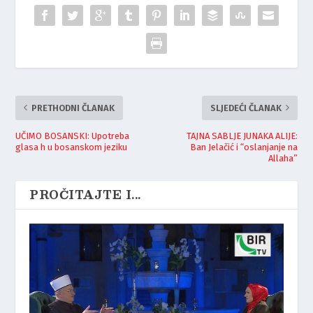
PRETHODNI ČLANAK
SLJEDEĆI ČLANAK
UČIMO BOSANSKI: Upotreba
TAJNA SABLJE JUNAKA ALIJE:
glasa h u bosanskom jeziku
Ban Jelačić i “oslanjanje na
Allaha”
PROČITAJTE I...