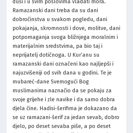
duši i u svim poslovima vladati mora.
Ramazanski dani treba da su dani
dobročinstva u svakom pogledu, dani
pokajanja, skromnosti i dove, molitve, dani
potpomaganja svoga bližnjega moralnim i
materijalnim sredstvima, pa bio taj i
neprijatelj dotičnoga. U Kur’anu su
ramazanski dani označeni kao najljepši i
najuzvišeniji od svih dana u godini. Te je
mubareć-dane Svemogući Bog
muslimanima naznačio da se pokaju za
svoje grijehe i zle navike i da samo dobra
djela čine. Hadisi-šerifima je dokazano da
se uz ramazani-šerif za jedan sevab, dobro
djelo, po deset sevaba piše, a po deset