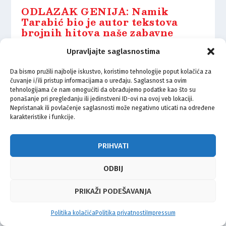
ODLAZAK GENIJA: Namik
Tarabić bio je autor tekstova
brojnih hitova naše zabavne
glazbe
Upravljajte saglasnostima
2.05.2021.
Da bismo pružili najbolje iskustvo, koristimo tehnologije poput kolačića za
čuvanje i/ili pristup informacijama o uređaju. Saglasnost sa ovim
tehnologijama će nam omogućiti da obrađujemo podatke kao što su
ponašanje pri pregledanju ili jedinstveni ID-ovi na ovoj veb lokaciji.
Nepristanak ili povlačenje saglasnosti može negativno uticati na određene
karakteristike i funkcije.
© Vijeće bošnjačke nacionalne manjine Grada Zagreba 2026
Impressum
Kontakt
Politika privatnosti
Uvjeti korištenja
PRIHVATI
ODBIJ
PRIKAŽI PODEŠAVANJA
Politika kolačića
Politika privatnosti
Impressum