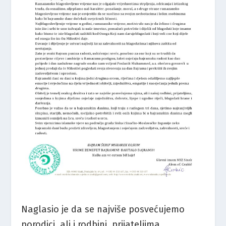
Naglasio je da se najviše posvećujemo
porodici, ali i rodbini, prijateljima,