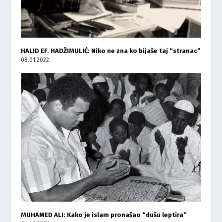
HALID EF. HADŽIMULIĆ: Niko ne zna ko bijaše taj “stranac”
08.01.2022.
MUHAMED ALI: Kako je islam pronašao “dušu leptira”