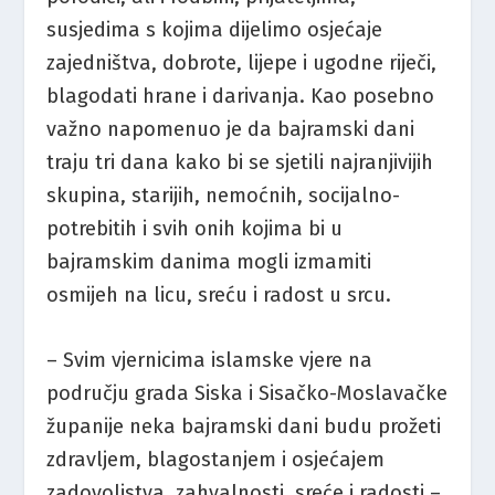
susjedima s kojima dijelimo osjećaje
zajedništva, dobrote, lijepe i ugodne riječi,
blagodati hrane i darivanja. Kao posebno
važno napomenuo je da bajramski dani
traju tri dana kako bi se sjetili najranjivijih
skupina, starijih, nemoćnih, socijalno-
potrebitih i svih onih kojima bi u
bajramskim danima mogli izmamiti
osmijeh na licu, sreću i radost u srcu.
– Svim vjernicima islamske vjere na
području grada Siska i Sisačko-Moslavačke
županije neka bajramski dani budu prožeti
zdravljem, blagostanjem i osjećajem
zadovoljstva, zahvalnosti, sreće i radosti –