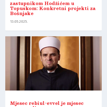
zastupnikom Hodžićem u
Topuskom: Konkretni projekti za
Bošnjake
13.05.2025.
Mjesec rebiul-evvel je mjesec