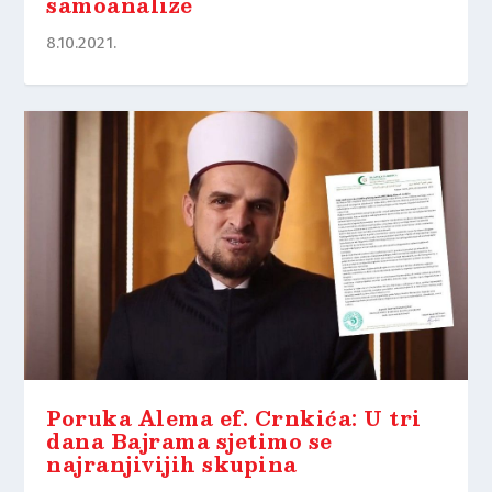
samoanalize
8.10.2021.
Poruka Alema ef. Crnkića: U tri
dana Bajrama sjetimo se
najranjivijih skupina