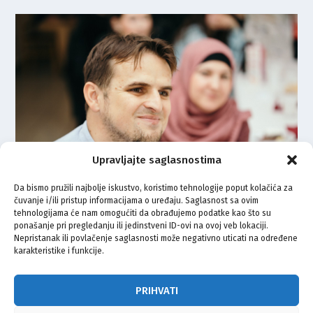
Upravljajte saglasnostima
Da bismo pružili najbolje iskustvo, koristimo tehnologije poput kolačića za
čuvanje i/ili pristup informacijama o uređaju. Saglasnost sa ovim
GLAVNI IMAM MIZ SISAK:
tehnologijama će nam omogućiti da obrađujemo podatke kao što su
Nadahnuta ramazanska poruka
ponašanje pri pregledanju ili jedinstveni ID-ovi na ovoj veb lokaciji.
Alema ef. Crnkića
Nepristanak ili povlačenje saglasnosti može negativno uticati na određene
karakteristike i funkcije.
18.04.2021.
PRIHVATI