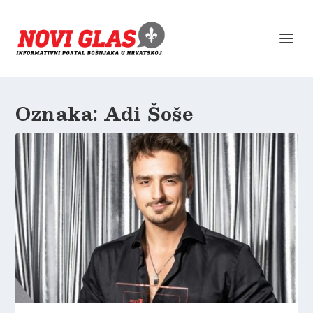
Oznaka:
Adi Šoše