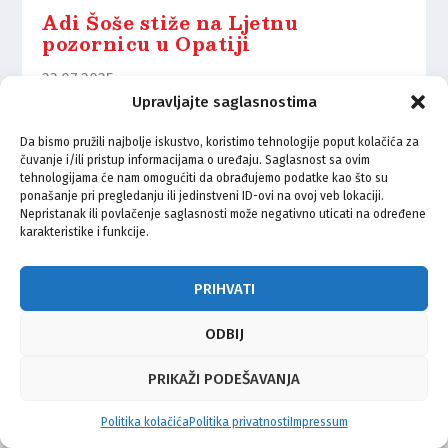
Adi Šoše stiže na Ljetnu
pozornicu u Opatiji
23.07.2025.
Upravljajte saglasnostima
Da bismo pružili najbolje iskustvo, koristimo tehnologije poput kolačića za
čuvanje i/ili pristup informacijama o uređaju. Saglasnost sa ovim
tehnologijama će nam omogućiti da obrađujemo podatke kao što su
ponašanje pri pregledanju ili jedinstveni ID-ovi na ovoj veb lokaciji.
© Vijeće bošnjačke nacionalne manjine Grada Zagreba 2026
Nepristanak ili povlačenje saglasnosti može negativno uticati na određene
karakteristike i funkcije.
Impressum
Kontakt
Politika privatnosti
Uvjeti korištenja
PRIHVATI
ODBIJ
PRIKAŽI PODEŠAVANJA
Politika kolačića
Politika privatnosti
Impressum