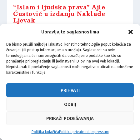
“Islam i ljudska prava” Ajle
Čustović u izdanju Naklade
Ljevak
26.10.2022.
Upravljajte saglasnostima
Da bismo pružili najbolje iskustvo, koristimo tehnologije poput kolačića za
čuvanje i/ili pristup informacijama o uređaju. Saglasnost sa ovim
tehnologijama će nam omogućiti da obrađujemo podatke kao što su
ponašanje pri pregledanju ili jedinstveni ID-ovi na ovoj veb lokaciji.
Nepristanak ili povlačenje saglasnosti može negativno uticati na određene
© Vijeće bošnjačke nacionalne manjine Grada Zagreba 2026
karakteristike i funkcije.
Impressum
Kontakt
Politika privatnosti
Uvjeti korištenja
PRIHVATI
ODBIJ
PRIKAŽI PODEŠAVANJA
Politika kolačića
Politika privatnosti
Impressum