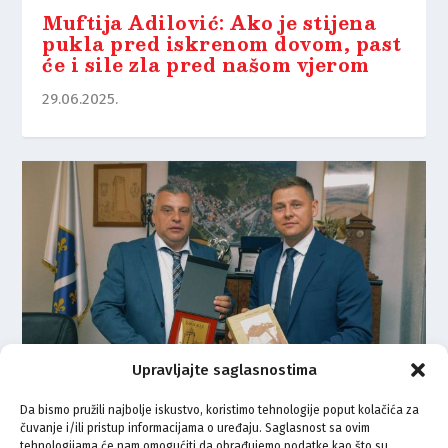
Muftija Adilović: Ako je stijena
pukla pred iskrenom dovom, past
će i sile zla pred našom vjerom
29.06.2025.
Upravljajte saglasnostima
Da bismo pružili najbolje iskustvo, koristimo tehnologije poput kolačića za
čuvanje i/ili pristup informacijama o uređaju. Saglasnost sa ovim
Donji Vakuf ugostio delegaciju
tehnologijama će nam omogućiti da obrađujemo podatke kao što su