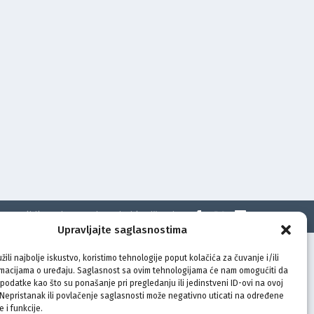
t
Politika privatnosti
Uvjeti korištenja
Upravljajte saglasnostima
žili najbolje iskustvo, koristimo tehnologije poput kolačića za čuvanje i/ili
rmacijama o uređaju. Saglasnost sa ovim tehnologijama će nam omogućiti da
odatke kao što su ponašanje pri pregledanju ili jedinstveni ID-ovi na ovoj
. Nepristanak ili povlačenje saglasnosti može negativno uticati na određene
e i funkcije.