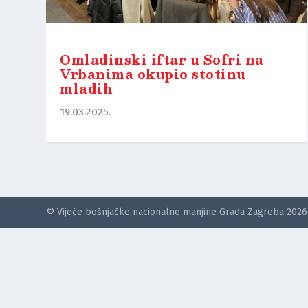
Omladinski iftar u Sofri na
Vrbanima okupio stotinu
mladih
19.03.2025.
© Vijeće bošnjačke nacionalne manjine Grada Zagreba 2026