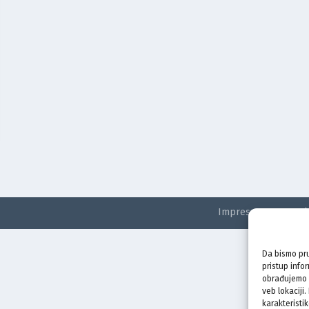
Impressum
Kontak
Da bismo pru
pristup info
obrađujemo p
veb lokaciji
karakteristik