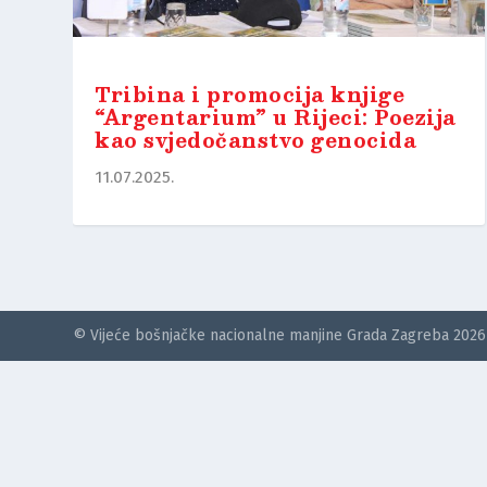
Tribina i promocija knjige
“Argentarium” u Rijeci: Poezija
kao svjedočanstvo genocida
11.07.2025.
© Vijeće bošnjačke nacionalne manjine Grada Zagreba 2026