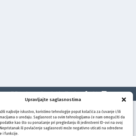
t
Politika privatnosti
Uvjeti korištenja
Upravljajte saglasnostima
žili najbolje iskustvo, koristimo tehnologije poput kolačića za čuvanje i/ili
rmacijama o uređaju. Saglasnost sa ovim tehnologijama će nam omogućiti da
odatke kao što su ponašanje pri pregledanju ili jedinstveni ID-ovi na ovoj
. Nepristanak ili povlačenje saglasnosti može negativno uticati na određene
e i funkcije.