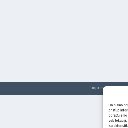
Impressum
Kontak
Da bismo pru
pristup info
obrađujemo p
veb lokaciji
karakteristik