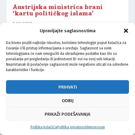
Austrijska ministrica brani
‘kartu političkog islama’
2.06.2021.
Upravljajte saglasnostima
Da bismo pružili najbolje iskustvo, koristimo tehnologije poput kolačića za
čuvanje i/ili pristup informacijama o uređaju. Saglasnost sa ovim
tehnologijama će nam omogućiti da obrađujemo podatke kao što su
ponašanje pri pregledanju ili jedinstveni ID-ovi na ovoj veb lokaciji.
© Vijeće bošnjačke nacionalne manjine Grada Zagreba 2026
Nepristanak ili povlačenje saglasnosti može negativno uticati na određene
karakteristike i funkcije.
Impressum
Kontakt
Politika privatnosti
Uvjeti korištenja
PRIHVATI
ODBIJ
PRIKAŽI PODEŠAVANJA
Politika kolačića
Politika privatnosti
Impressum