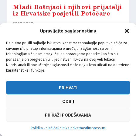
Mladi Bošnjaci i njihovi prijatelji
iz Hrvatske posjetili Potočare
17.10.2022.
Upravljajte saglasnostima
Da bismo pružili najbolje iskustvo, koristimo tehnologije poput kolačića za
čuvanje i/ili pristup informacijama o uređaju. Saglasnost sa ovim
tehnologijama će nam omogućiti da obrađujemo podatke kao što su
ponašanje pri pregledanju ili jedinstveni ID-ovi na ovoj veb lokaciji.
© Vijeće bošnjačke nacionalne manjine Grada Zagreba 2026
Nepristanak ili povlačenje saglasnosti može negativno uticati na određene
karakteristike i funkcije.
Impressum
Kontakt
Politika privatnosti
Uvjeti korištenja
PRIHVATI
ODBIJ
PRIKAŽI PODEŠAVANJA
Politika kolačića
Politika privatnosti
Impressum