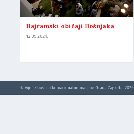
Bajramski običaji Bošnjaka
12.05.2021.
© Vijeće bošnjačke nacionalne manjine Grada Zagreba 2026