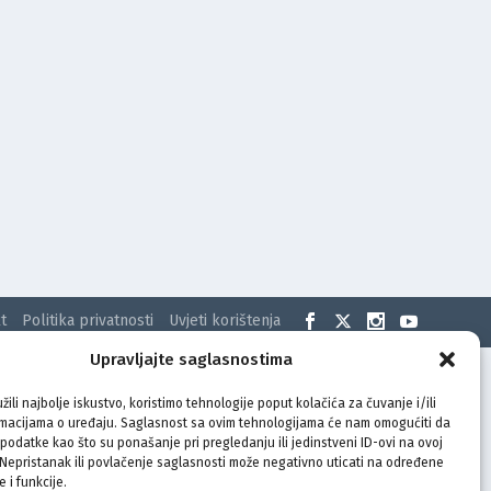
t
Politika privatnosti
Uvjeti korištenja
Upravljajte saglasnostima
žili najbolje iskustvo, koristimo tehnologije poput kolačića za čuvanje i/ili
rmacijama o uređaju. Saglasnost sa ovim tehnologijama će nam omogućiti da
odatke kao što su ponašanje pri pregledanju ili jedinstveni ID-ovi na ovoj
. Nepristanak ili povlačenje saglasnosti može negativno uticati na određene
e i funkcije.