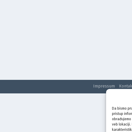
Impressum
Kontak
Da bismo pru
pristup info
obrađujemo p
veb lokaciji
karakteristik