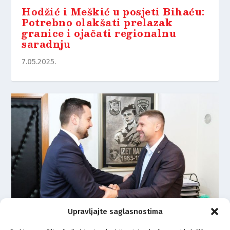
Hodžić i Meškić u posjeti Bihaću:
Potrebno olakšati prelazak
granice i ojačati regionalnu
saradnju
7.05.2025.
Upravljajte saglasnostima