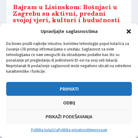
Bajram u Lisinskom: Bošnjaci u
Zagrebu su aktivni, predani
svojoj vjeri, kulturi i budućnosti
9.06.2025.
Upravljajte saglasnostima
Da bismo pružili najbolje iskustvo, koristimo tehnologije poput kolačića za
čuvanje i/ili pristup informacijama o uređaju. Saglasnost sa ovim
tehnologijama će nam omogućiti da obrađujemo podatke kao što su
ponašanje pri pregledanju ili jedinstveni ID-ovi na ovoj veb lokaciji.
Nepristanak ili povlačenje saglasnosti može negativno uticati na određene
© Vijeće bošnjačke nacionalne manjine Grada Zagreba 2026
karakteristike i funkcije.
Impressum
Kontakt
Politika privatnosti
Uvjeti korištenja
PRIHVATI
ODBIJ
PRIKAŽI PODEŠAVANJA
Politika kolačića
Politika privatnosti
Impressum