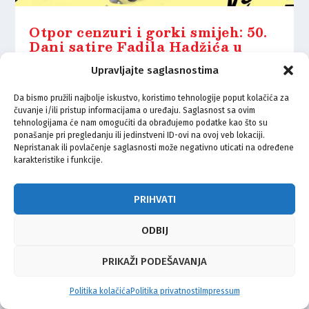
Otpor cenzuri i gorki smijeh: 50.
Dani satire Fadila Hadžića u
Zagrebu
Upravljajte saglasnostima
3.06.2026.
Da bismo pružili najbolje iskustvo, koristimo tehnologije poput kolačića za
čuvanje i/ili pristup informacijama o uređaju. Saglasnost sa ovim
tehnologijama će nam omogućiti da obrađujemo podatke kao što su
ponašanje pri pregledanju ili jedinstveni ID-ovi na ovoj veb lokaciji.
Nepristanak ili povlačenje saglasnosti može negativno uticati na određene
karakteristike i funkcije.
© Vijeće bošnjačke nacionalne manjine Grada Zagreba 2026
Impressum
Kontakt
Politika privatnosti
Uvjeti korištenja
PRIHVATI
ODBIJ
PRIKAŽI PODEŠAVANJA
Politika kolačića
Politika privatnosti
Impressum