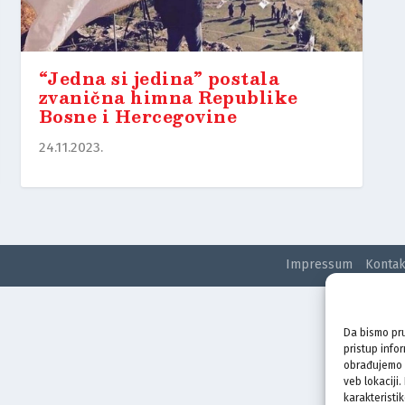
“Jedna si jedina” postala
zvanična himna Republike
Bosne i Hercegovine
24.11.2023.
Impressum
Kontak
Da bismo pru
pristup info
obrađujemo p
veb lokaciji
karakteristik