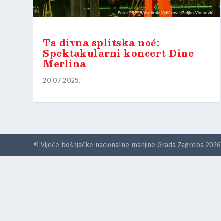
Ta divna splitska noć:
Spektakularni koncert Dine
Merlina
20.07.2025.
© Vijeće bošnjačke nacionalne manjine Grada Zagreba 2026