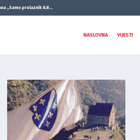
ana „Samo prolaznik &#...
NASLOVNA
VIJESTI