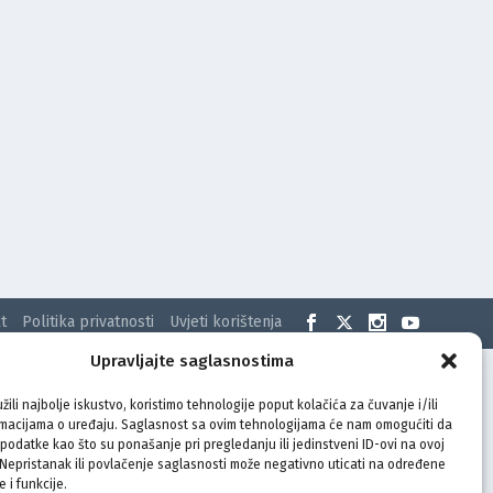
t
Politika privatnosti
Uvjeti korištenja
Upravljajte saglasnostima
žili najbolje iskustvo, koristimo tehnologije poput kolačića za čuvanje i/ili
rmacijama o uređaju. Saglasnost sa ovim tehnologijama će nam omogućiti da
odatke kao što su ponašanje pri pregledanju ili jedinstveni ID-ovi na ovoj
. Nepristanak ili povlačenje saglasnosti može negativno uticati na određene
e i funkcije.