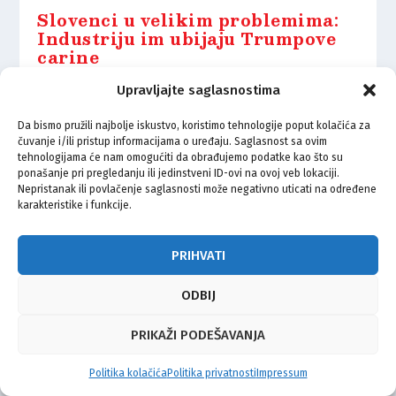
Slovenci u velikim problemima:
Industriju im ubijaju Trumpove
carine
13.02.2025.
Upravljajte saglasnostima
Da bismo pružili najbolje iskustvo, koristimo tehnologije poput kolačića za
čuvanje i/ili pristup informacijama o uređaju. Saglasnost sa ovim
tehnologijama će nam omogućiti da obrađujemo podatke kao što su
ponašanje pri pregledanju ili jedinstveni ID-ovi na ovoj veb lokaciji.
Nepristanak ili povlačenje saglasnosti može negativno uticati na određene
© Vijeće bošnjačke nacionalne manjine Grada Zagreba 2026
karakteristike i funkcije.
Impressum
Kontakt
Politika privatnosti
Uvjeti korištenja
PRIHVATI
ODBIJ
PRIKAŽI PODEŠAVANJA
Politika kolačića
Politika privatnosti
Impressum